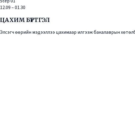
Step
01
12.09 – 01.30
ЦАХИМ БҮРТГЭЛ
Элсэгч өөрийн мэдээллээ цахимаар илгээж бакалаврын хөтөл