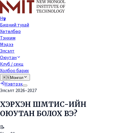
Нүүр
Бидний тухай
Хөтөлбөр
Тэнхим
Мэдээ
Элсэлт
Оюутан
Клуб / секц
Холбоо барих
🇲🇳
Монгол
Нэвтрэх
Элсэлт 2026–2027
ХЭРХЭН ШМТИС-ИЙН
ОЮУТАН БОЛОХ ВЭ?
📝