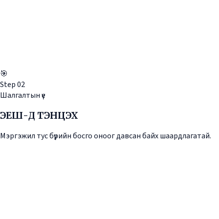
🎯
Step
02
Шалгалтын үе
ЭЕШ-Д ТЭНЦЭХ
Мэргэжил тус бүрийн босго оноог давсан байх шаардлагатай.