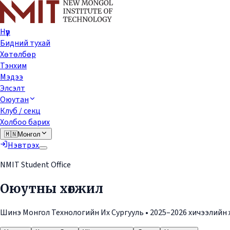
Нүүр
Бидний тухай
Хөтөлбөр
Тэнхим
Мэдээ
Элсэлт
Оюутан
Клуб / секц
Холбоо барих
🇲🇳
Монгол
Нэвтрэх
NMIT Student Office
Оюутны хөгжил
Шинэ Монгол Технологийн Их Сургууль •
2025–2026
хичээлийн 