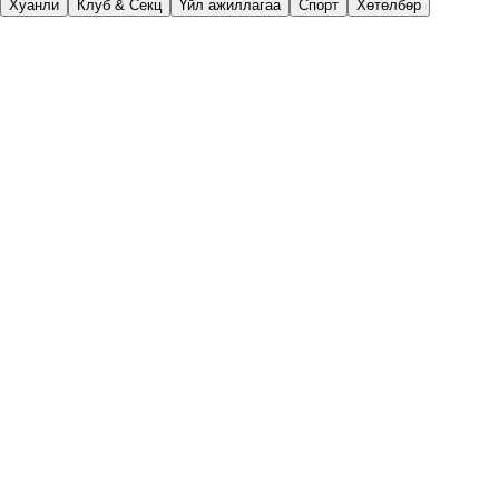
Хуанли
Клуб & Секц
Үйл ажиллагаа
Спорт
Хөтөлбөр
Нэгдүгээр улирал (IX–XII сар)
9 сар
Хичээлийн шинэ жилийн нээлт
Алтан намар-2025 аянд явах
ШМОХ 1-р курсынхэнтэй уулзах
Оюутан хөгжлийн цаг
10 сар
Багш нарын баяр ШМОХ
Танилцах үдэшлэг ШМОХ
Клуб, секц эхлэх
Алтан намар-2025 тайлан, клубын танилцуулга