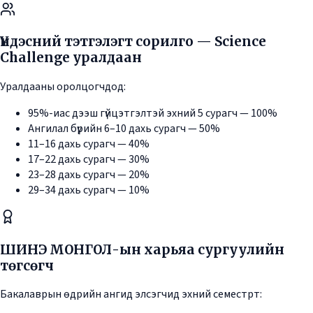
Үндэсний тэтгэлэгт сорилго — Science
Challenge уралдаан
Уралдааны оролцогчдод:
95%-иас дээш гүйцэтгэлтэй эхний 5 сурагч — 100%
Ангилал бүрийн 6–10 дахь сурагч — 50%
11–16 дахь сурагч — 40%
17–22 дахь сурагч — 30%
23–28 дахь сурагч — 20%
29–34 дахь сурагч — 10%
ШИНЭ МОНГОЛ-ын харьяа сургуулийн
төгсөгч
Бакалаврын өдрийн ангид элсэгчид эхний семестрт: