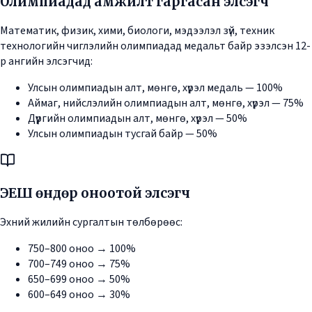
Олимпиадад амжилт гаргасан элсэгч
Математик, физик, хими, биологи, мэдээлэл зүй, техник
технологийн чиглэлийн олимпиадад медальт байр эзэлсэн 12-
р ангийн элсэгчид:
Улсын олимпиадын алт, мөнгө, хүрэл медаль — 100%
Аймаг, нийслэлийн олимпиадын алт, мөнгө, хүрэл — 75%
Дүүргийн олимпиадын алт, мөнгө, хүрэл — 50%
Улсын олимпиадын тусгай байр — 50%
ЭЕШ өндөр оноотой элсэгч
Эхний жилийн сургалтын төлбөрөөс:
750–800 оноо → 100%
700–749 оноо → 75%
650–699 оноо → 50%
600–649 оноо → 30%