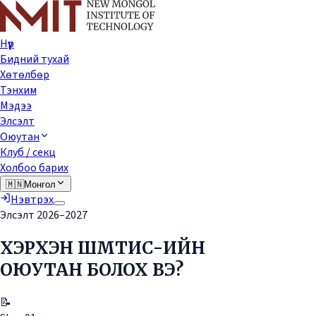
Нүүр
Бидний тухай
Хөтөлбөр
Тэнхим
Мэдээ
Элсэлт
Оюутан
Клуб / секц
Холбоо барих
🇲🇳
Монгол
Нэвтрэх
Элсэлт 2026–2027
ХЭРХЭН ШМТИС-ИЙН
ОЮУТАН БОЛОХ ВЭ?
📝