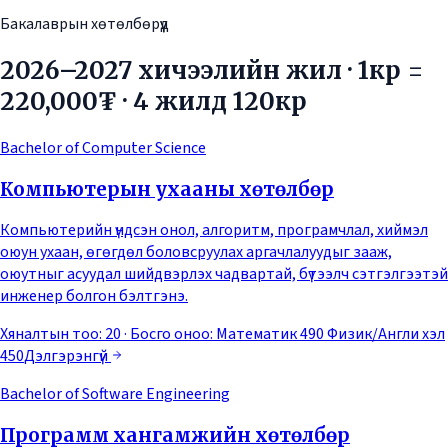
Бакалаврын хөтөлбөрүүд
2026–2027 хичээлийн жил · 1кр =
220,000₮ · 4 жилд 120кр
Bachelor of Computer Science
Компьютерын ухааны хөтөлбөр
Компьютерийн үндсэн онол, алгоритм, програмчлал, хиймэл
оюун ухаан, өгөгдөл боловсруулах аргачлалуудыг зааж,
оюутныг асуудал шийдвэрлэх чадвартай, бүтээлч сэтгэлгээтэй
инженер болгон бэлтгэнэ.
Хяналтын тоо: 20
· Босго оноо:
Математик 490 Физик/Англи хэл
450
Дэлгэрэнгүй
Bachelor of Software Engineering
Программ хангамжийн хөтөлбөр