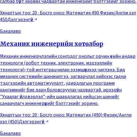
салбар бүрт хөрвөх чадвартай инженерийг бэлтгэхийг зорино.
Хяналтын тоо: 20
· Босго оноо:
Математик 490 Физик/Англи хэл
450
Дэлгэрэнгүй
Бакалавр
Механик инженерийн хөтөлбөр
Механик инженерчлэлийн сонгодог онолыг орчин үеийн өндөр
технологи (робот техник, электроник, мэдээллийн
технологи)-той интеграцчилан эзэмшүүлэхэд чиглэнэ. Бид
механик системийн шинжилгээ, загварчлал хийхээс гадна
тэдгээрийн автоматжуулалт, удирдлагын программ
хангамжийг бие даан боловсруулах чадвартай, ирээдүйн
"Ухаалаг үйлдвэрлэл"-ийн шаардлагад нийцсэн шинийг
санаачлагч инженерүүдийг бэлтгэхийг зорино.
Хяналтын тоо: 20
· Босго оноо:
Математик (490) Физик/Англи
хэл (450)
Дэлгэрэнгүй
Бакалавр