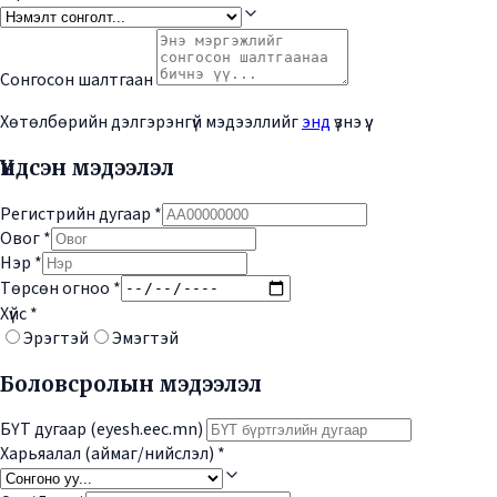
Сонгосон шалтгаан
Хөтөлбөрийн дэлгэрэнгүй мэдээллийг
энд
үзнэ үү.
Үндсэн мэдээлэл
Регистрийн дугаар
*
Овог
*
Нэр
*
Төрсөн огноо
*
Хүйс
*
Эрэгтэй
Эмэгтэй
Боловсролын мэдээлэл
БҮТ дугаар (eyesh.eec.mn)
Харьяалал (аймаг/нийслэл)
*