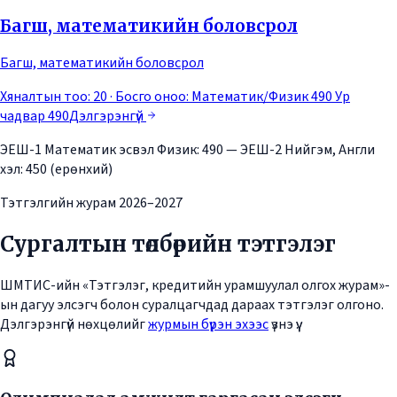
Багш, математикийн боловсрол
Багш, математикийн боловсрол
Хяналтын тоо: 20
· Босго оноо:
Математик/Физик 490 Ур
чадвар 490
Дэлгэрэнгүй
ЭЕШ-1 Математик эсвэл Физик: 490 — ЭЕШ-2 Нийгэм, Англи
хэл: 450 (ерөнхий)
Тэтгэлгийн журам 2026–2027
Сургалтын төлбөрийн тэтгэлэг
ШМТИС-ийн «Тэтгэлэг, кредитийн урамшуулал олгох журам»-
ын дагуу элсэгч болон суралцагчдад дараах тэтгэлэг олгоно.
Дэлгэрэнгүй нөхцөлийг
журмын бүрэн эхээс
үзнэ үү.