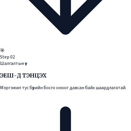
🎯
Step
02
Шалгалтын үе
ЭЕШ-Д ТЭНЦЭХ
Мэргэжил тус бүрийн босго оноог давсан байх шаардлагатай.