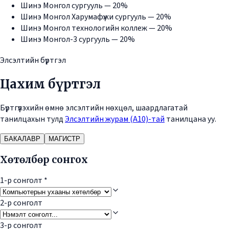
Шинэ Монгол сургууль — 20%
Шинэ Монгол Харумафүжи сургууль — 20%
Шинэ Монгол технологийн коллеж — 20%
Шинэ Монгол-3 сургууль — 20%
Элсэлтийн бүртгэл
Цахим бүртгэл
Бүртгүүлэхийн өмнө элсэлтийн нөхцөл, шаардлагатай
танилцахын тулд
Элсэлтийн журам (А10)-тай
танилцана уу.
БАКАЛАВР
МАГИСТР
Хөтөлбөр сонгох
1-р сонголт
*
2-р сонголт
3-р сонголт