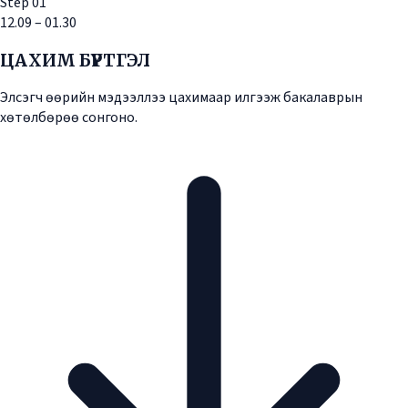
Step
01
12.09 – 01.30
ЦАХИМ БҮРТГЭЛ
Элсэгч өөрийн мэдээллээ цахимаар илгээж бакалаврын
хөтөлбөрөө сонгоно.