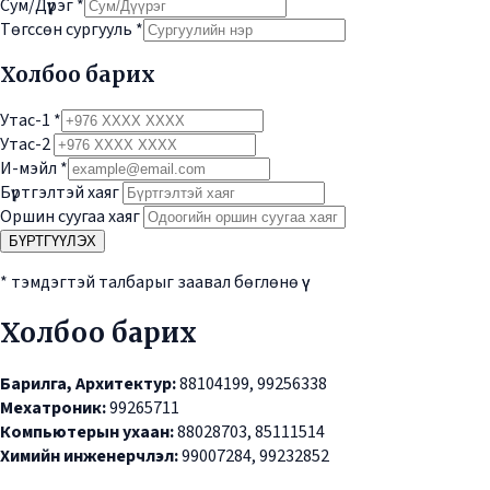
Сум/Дүүрэг
*
Төгссөн сургууль
*
Холбоо барих
Утас-1
*
Утас-2
И-мэйл
*
Бүртгэлтэй хаяг
Оршин суугаа хаяг
БҮРТГҮҮЛЭХ
* тэмдэгтэй талбарыг заавал бөглөнө үү
Холбоо барих
Барилга, Архитектур:
88104199, 99256338
Мехатроник:
99265711
Компьютерын ухаан:
88028703, 85111514
Химийн инженерчлэл:
99007284, 99232852