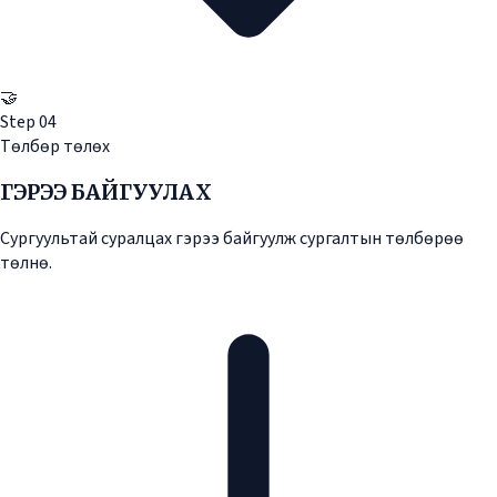
🤝
Step
04
Төлбөр төлөх
ГЭРЭЭ БАЙГУУЛАХ
Сургуультай суралцах гэрээ байгуулж сургалтын төлбөрөө
төлнө.