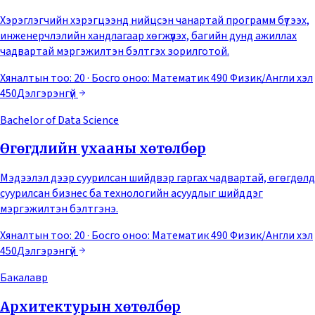
Хэрэглэгчийн хэрэгцээнд нийцсэн чанартай программ бүтээх,
инженерчлэлийн хандлагаар хөгжүүлэх, багийн дунд ажиллах
чадвартай мэргэжилтэн бэлтгэх зорилготой.
Хяналтын тоо: 20
· Босго оноо:
Математик 490 Физик/Англи хэл
450
Дэлгэрэнгүй
Bachelor of Data Science
Өгөгдлийн ухааны хөтөлбөр
Мэдээлэл дээр суурилсан шийдвэр гаргах чадвартай, өгөгдөлд
суурилсан бизнес ба технологийн асуудлыг шийддэг
мэргэжилтэн бэлтгэнэ.
Хяналтын тоо: 20
· Босго оноо:
Математик 490 Физик/Англи хэл
450
Дэлгэрэнгүй
Бакалавр
Архитектурын хөтөлбөр