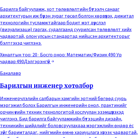
Барилга байгууламж, хот төлөвлөлтийн бүтээлч санааг
архитектурын иж бүрэн зураг төсөл болгон хөрвүүлэх, дижитал
технологийн тусламжтайгаар бодит мэт дүрслэл
(визуализаци) гаргах, судалгаанд суурилсан төлөвлөлт хийх
чадвартай, олон улсын стандартад нийцсэн архитекторыг
бэлтгэхэд чиглэнэ.
Хяналтын тоо: 20
· Босго оноо:
Математик/Физик 490 Ур
чадвар 490
Дэлгэрэнгүй
Бакалавр
Барилгын инженер хөтөлбөр
Инженерчлэлийн салбарын хамгийн эртний бөгөөд суурь
мэргэжил болох Барилгын инженерийн онол, практикийг
орчин үеийн техник технологитой хослуулан эзэмшүүлэхэд
чиглэнэ. Бид барилга байгууламжийн бүтээцийн дизайн,
техникийн шийдлийг боловсруулахдаа мэргэжлийн өндөр ёс
зүйг баримталдаг, нийгмийн өмнө хариуцлага хүлээх чадвартай,