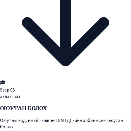
🎓
Step
05
Эхлэх шат
ОЮУТАН БОЛОХ
Оюутны код, имэйл хаяг үүсч ШМТДС-ийн албан ёсны оюутан
болно.