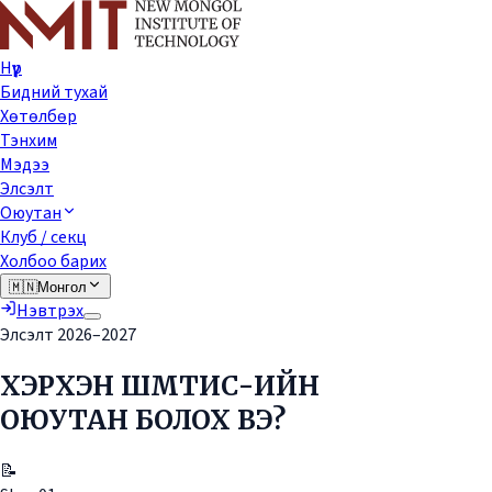
Нүүр
Бидний тухай
Хөтөлбөр
Тэнхим
Мэдээ
Элсэлт
Оюутан
Клуб / секц
Холбоо барих
🇲🇳
Монгол
Нэвтрэх
Элсэлт 2026–2027
ХЭРХЭН ШМТИС-ИЙН
ОЮУТАН БОЛОХ ВЭ?
📝