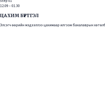
Step
01
12.09 – 01.30
ЦАХИМ БҮРТГЭЛ
Элсэгч өөрийн мэдээллээ цахимаар илгээж бакалаврын хөтөл