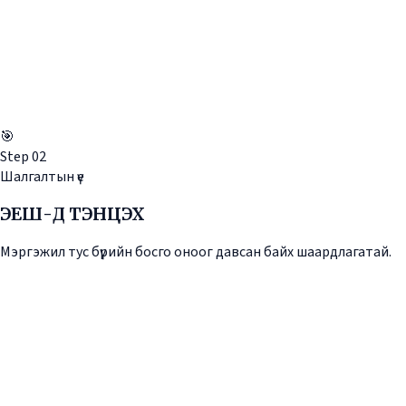
🎯
Step
02
Шалгалтын үе
ЭЕШ-Д ТЭНЦЭХ
Мэргэжил тус бүрийн босго оноог давсан байх шаардлагатай.